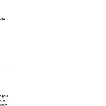
eira
is para
ncias
as têm