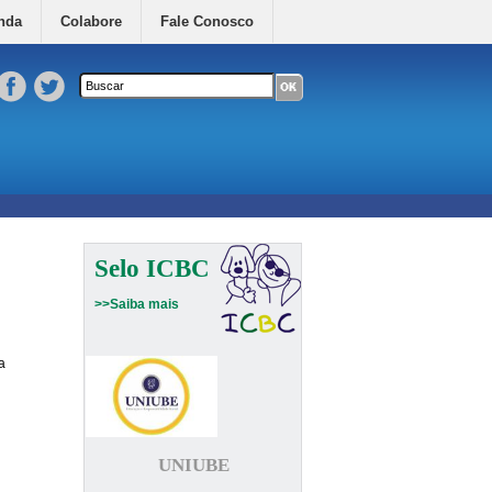
nda
Colabore
Fale Conosco
Formulário de busca
Buscar neste site
Selo ICBC
>>Saiba mais
a
UNIUBE