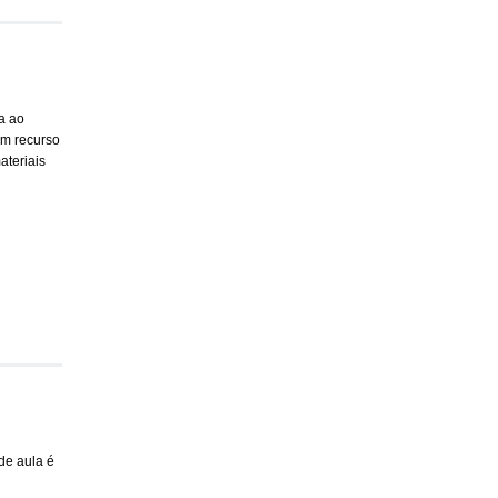
a ao
om recurso
ateriais
de aula é