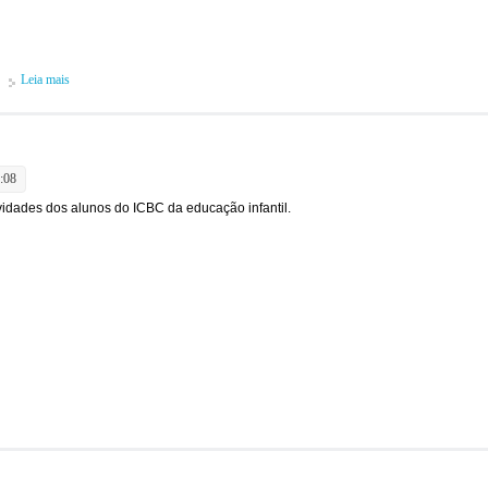
Leia mais
sobre Aniversariantes de Agosto
:08
vidades dos alunos do ICBC da educação infantil.