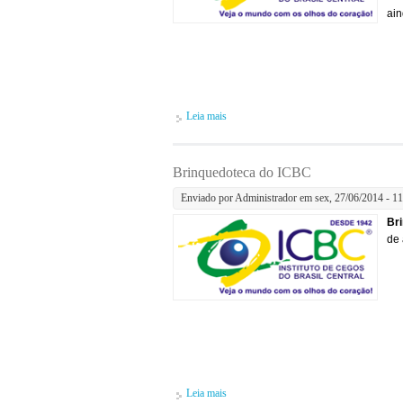
ain
Leia mais
sobre Oficina de Artes do ICBC
Brinquedoteca do ICBC
Enviado por
Administrador
em sex, 27/06/2014 - 11
Br
de 
Leia mais
sobre Brinquedoteca do ICBC