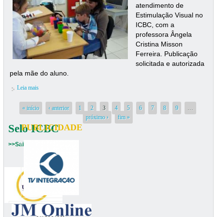
atendimento de
Estimulação Visual no
ICBC, com a
professora Ângela
Cristina Misson
Ferreira. Publicação
solicitada e autorizada
pela mãe do aluno.
Leia mais
sobre Aprendendo as Cores
Páginas
« início
‹ anterior
1
2
3
4
5
6
7
8
9
…
próximo ›
fim »
Selo ICBC
PUBLICIDADE
>>Saiba mais
UNIUBE