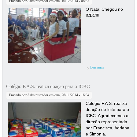
Enviado por
Administrador
em qua, 10/12/2014 - 08:37
O Natal Chegou no
ICBC!!!
Leia mais
sobre Comemoração
de Natal no ICBC
Colégio F.A.S. realiza doação para o ICBC
Enviado por
Administrador
em qua, 26/11/2014 - 16:34
Colégio F.A.S. realiza
doação de leite para o
ICBC. Agradecemos a
direção representada
por Francisca, Adriana
e Simonia.