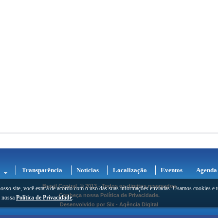
Transparência
Notícias
Localização
Eventos
Agenda
Brasil Central
© 2013 - Todos os direitos reservados
osso site, você estará de acordo com o uso das suas informações enviadas. Usamos cookies e t
Conheça nossa
Política de Privacidade
.
e nossa
Política de Privacidade
.
Desenvolvido por
Six - Agência Digital