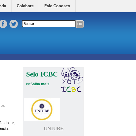
nda
Colabore
Fale Conosco
Formulário de busca
Buscar neste site
Selo ICBC
>>Saiba mais
nos
o do lar,
UNIUBE
ência.