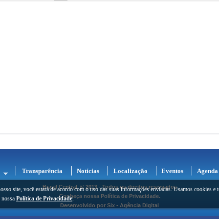
Transparência
Notícias
Localização
Eventos
Agenda
Brasil Central
© 2013 - Todos os direitos reservados
osso site, você estará de acordo com o uso das suas informações enviadas. Usamos cookies e t
Conheça nossa
Política de Privacidade
.
e nossa
Política de Privacidade
.
Desenvolvido por
Six - Agência Digital