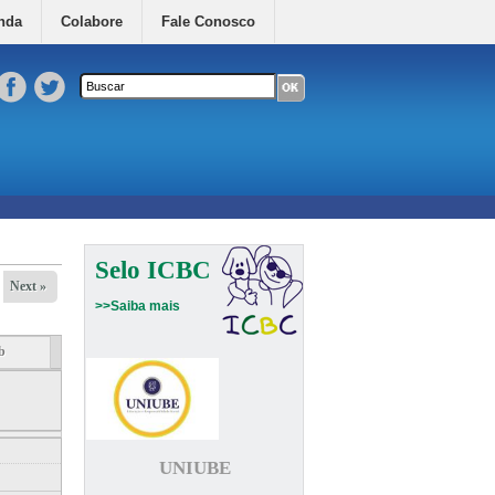
nda
Colabore
Fale Conosco
Formulário de busca
Buscar neste site
Selo ICBC
Next »
>>Saiba mais
b
UNIUBE