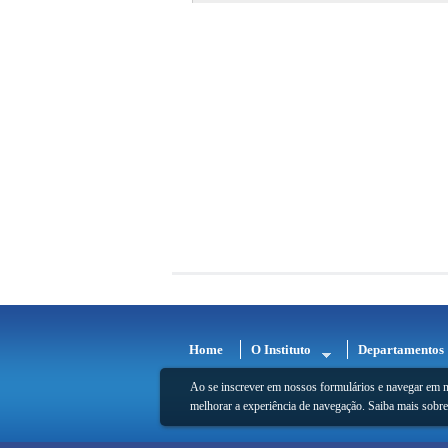
11
12
13
14
15
16
17
Home
O Instituto
Departamentos
18
Ao se inscrever em nossos formulários e navegar em n
19
melhorar a experiência de navegação. Saiba mais sobr