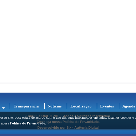
Transparência
Notícias
Localização
Eventos
Agenda
Brasil Central
© 2013 - Todos os direitos reservados
osso site, você estará de acordo com o uso das suas informações enviadas. Usamos cookies e t
Conheça nossa
Política de Privacidade
.
e nossa
Política de Privacidade
.
Desenvolvido por
Six - Agência Digital