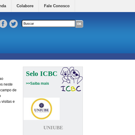
nda
Colabore
Fale Conosco
Formulário de busca
Buscar neste site
Selo ICBC
ao
>>Saiba mais
os neste
r campo de
o
visitas e
UNIUBE