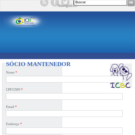
Formulário de busca
Navigation
SÓCIO MANTENEDOR
Nome
*
CPF/CNPJ
*
Email
*
Endereço
*