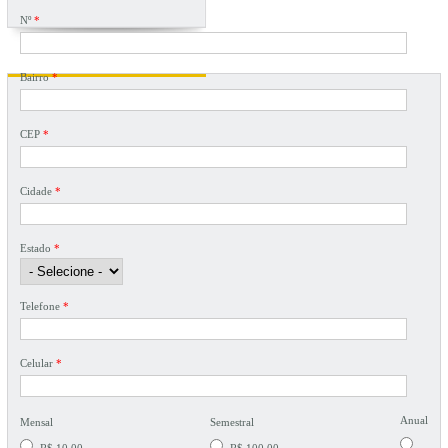
Nº
*
Bairro
*
CEP
*
Cidade
*
Estado
*
Telefone
*
Celular
*
Anual
Mensal
Semestral