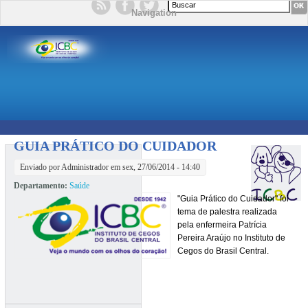
Formulário de busca
Navigation
GUIA PRÁTICO DO CUIDADOR
Enviado por
Administrador
em sex, 27/06/2014 - 14:40
Departamento:
Saúde
"Guia Prático do Cuidador" foi
tema de palestra realizada
pela enfermeira Patrícia
Pereira Araújo no Instituto de
Cegos do Brasil Central.