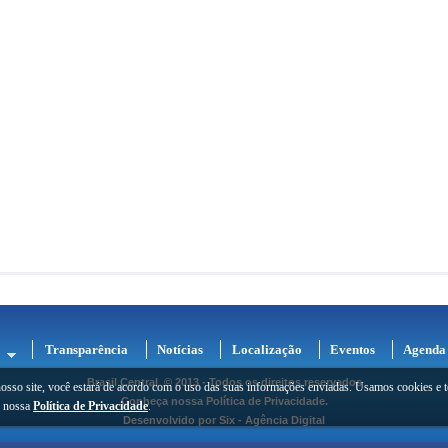
Transparência
Notícias
Localização
Eventos
Agenda
Brasil Central
© 2013 - Todos os direitos reservados
osso site, você estará de acordo com o uso das suas informações enviadas. Usamos cookies e t
Conheça nossa
Política de Privacidade
.
e nossa
Política de Privacidade
.
Desenvolvido por
Six - Agência Digital