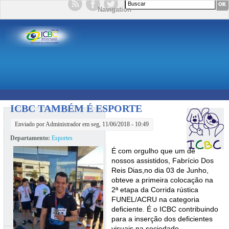
Formulário de busca
Navigation
ICBC TAMBÉM É ESPORTE
Enviado por
Administrador
em seg, 11/06/2018 - 10:49
Departamento:
Esportes
É com orgulho que um de
nossos assistidos, Fabrício Dos
Reis Dias,no dia 03 de Junho,
obteve a primeira colocação na
2ª etapa da Corrida rústica
FUNEL/ACRU na categoria
deficiente. É o ICBC contribuindo
para a inserção dos deficientes
visuais na sociedade.