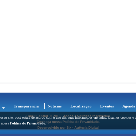
Transparência
Notícias
Localização
Eventos
Agenda
Brasil Central
© 2013 - Todos os direitos reservados
osso site, você estará de acordo com o uso das suas informações enviadas. Usamos cookies e t
Conheça nossa
Política de Privacidade
.
e nossa
Política de Privacidade
.
Desenvolvido por
Six - Agência Digital