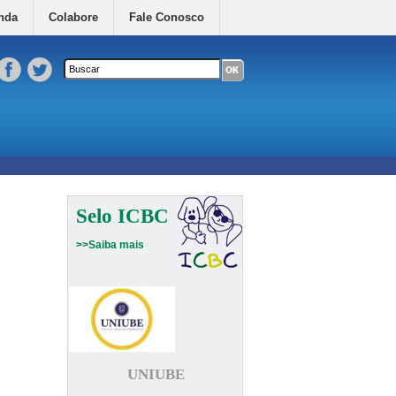
nda
Colabore
Fale Conosco
Formulário de busca
Buscar neste site
Selo ICBC
>>Saiba mais
UNIUBE