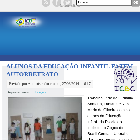
Formulário de busca
Navigation
ALUNOS DA EDUCAÇÃO INFANTIL FAZEM
AUTORRETRATO
Enviado por
Administrador
em qui, 27/03/2014 - 16:17
Departamento:
Educação
Trabalho lindo da Ludmilla
Santana, Fabiana e Nilza
Maria de Oliveira com os
alunos da Educação
Infantil da Escola do
Instituto de Cegos do
Brasil Central - Uberaba.
Parabéns, meninas, vocês