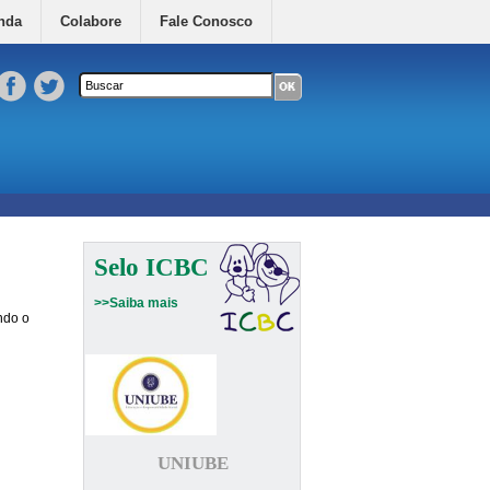
nda
Colabore
Fale Conosco
Formulário de busca
Buscar neste site
Selo ICBC
>>Saiba mais
ndo o
UNIUBE