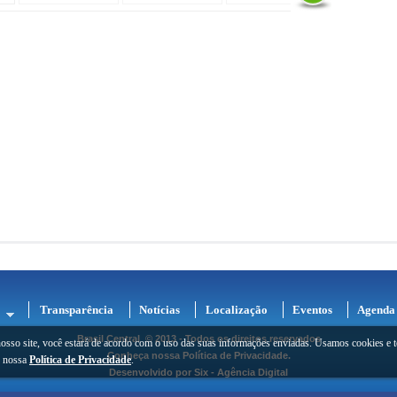
Transparência
Notícias
Localização
Eventos
Agenda
Brasil Central
© 2013 - Todos os direitos reservados
osso site, você estará de acordo com o uso das suas informações enviadas. Usamos cookies e t
Conheça nossa
Política de Privacidade
.
e nossa
Política de Privacidade
.
Desenvolvido por
Six - Agência Digital