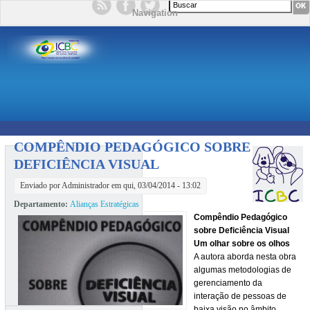
Formulário de busca
Navigation
COMPÊNDIO PEDAGÓGICO SOBRE
DEFICIÊNCIA VISUAL
Enviado por
Administrador
em qui, 03/04/2014 - 13:02
Departamento:
Alianças Estratégicas
Compêndio Pedagógico
sobre Deficiência Visual
Um olhar sobre os olhos
A autora aborda nesta obra
algumas metodologias de
gerenciamento da
interação de pessoas de
baixa visão no âmbito